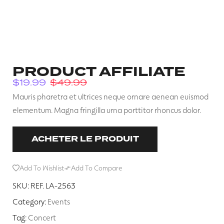
PRODUCT AFFILIATE
$
19.99
$
49.99
Mauris pharetra et ultrices neque ornare aenean euismod
elementum. Magna fringilla urna porttitor rhoncus dolor.
ACHETER LE PRODUIT
Add To Wishlist
Add To Compare
SKU:
REF. LA-2563
Category:
Events
Tag:
Concert